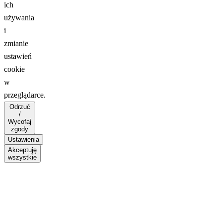
ich
używania
i
zmianie
ustawień
cookie
w
przeglądarce.
Odrzuć
/
Wycofaj
zgody
Ustawienia
Akceptuję
wszystkie