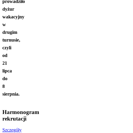
prowadziło
dyżur
wakacyjny
w
drugim
turnusie,
czyli
od
21
lipca
do
8
sierpnia.
Harmonogram
rekrutacji
Szczegóły