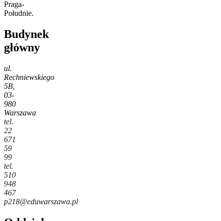
Praga-
Południe.
Budynek
główny
ul.
Rechniewskiego
5B,
03-
980
Warszawa
tel.
22
671
59
99
tel.
510
948
467
p218@eduwarszawa.pl