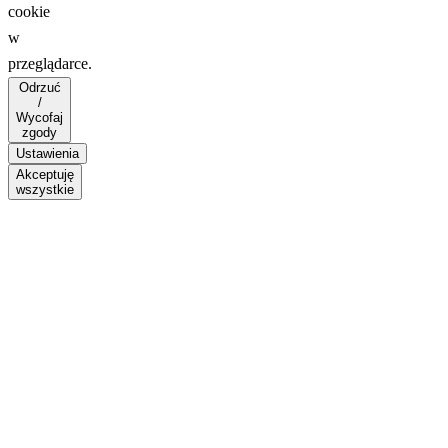
cookie
w
przeglądarce.
Odrzuć
/
Wycofaj
zgody
Ustawienia
Akceptuję
wszystkie