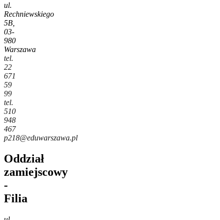
ul.
Rechniewskiego
5B,
03-
980
Warszawa
tel.
22
671
59
99
tel.
510
948
467
p218@eduwarszawa.pl
Oddział
zamiejscowy
-
Filia
ul.