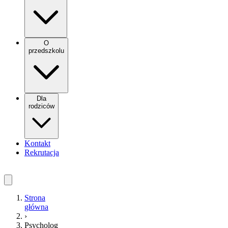
O
przedszkolu
Dla
rodziców
Kontakt
Rekrutacja
Strona
główna
›
Psycholog