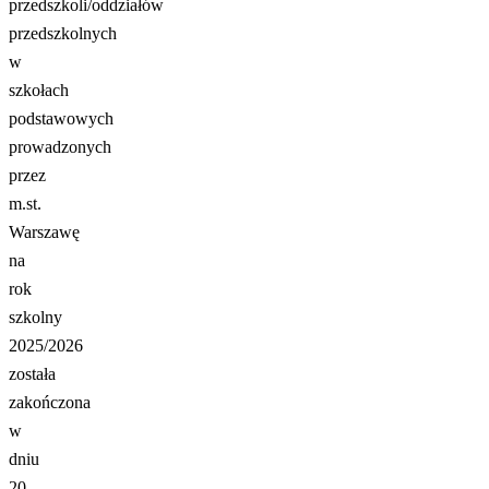
przedszkoli/oddziałów
przedszkolnych
w
szkołach
podstawowych
prowadzonych
przez
m.st.
Warszawę
na
rok
szkolny
2025/2026
została
zakończona
w
dniu
20-