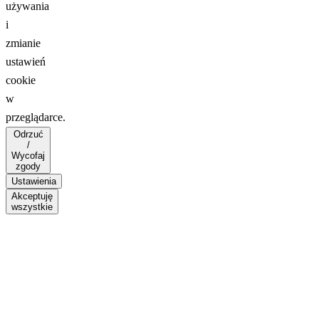
używania
i
zmianie
ustawień
cookie
w
przeglądarce.
Odrzuć
/
Wycofaj
zgody
Ustawienia
Akceptuję
wszystkie