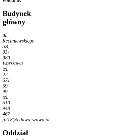
Południe.
Budynek
główny
ul.
Rechniewskiego
5B,
03-
980
Warszawa
tel.
22
671
59
99
tel.
510
948
467
p218@eduwarszawa.pl
Oddział