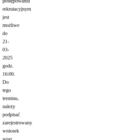
postępowaniu
rekrutacyjnym
jest
możliwe
do
21-
03-
2025
godz.
16:00.
Do
tego
terminu,
należy
podpisać
zarejestrowany
wniosek
wraz