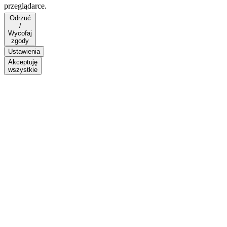
przeglądarce.
Odrzuć
/
Wycofaj
zgody
Ustawienia
Akceptuję
wszystkie