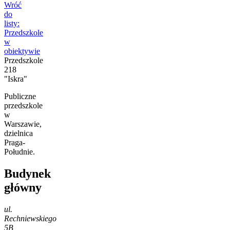
Wróć
do
listy:
Przedszkole
w
obiektywie
Przedszkole
218
"Iskra"
Publiczne
przedszkole
w
Warszawie,
dzielnica
Praga-
Południe.
Budynek
główny
ul.
Rechniewskiego
5B,