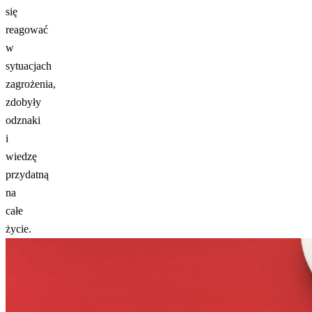
się
reagować
w
sytuacjach
zagrożenia,
zdobyły
odznaki
i
wiedzę
przydatną
na
całe
życie.