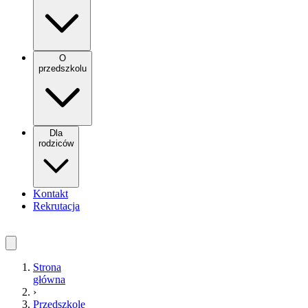
O
przedszkolu
Dla
rodziców
Kontakt
Rekrutacja
Strona
główna
›
Przedszkole