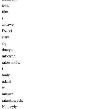
teatr,
film
i
zabawę.
Dzieci
stały
się
drużyną
młodych
ratowników
i
brały
udział
w
misjach
ratunkowych.
Nauczyły