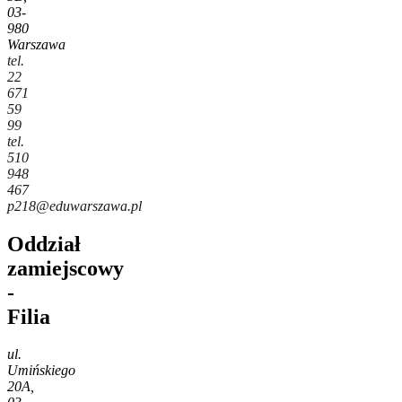
03-
980
Warszawa
tel.
22
671
59
99
tel.
510
948
467
p218@eduwarszawa.pl
Oddział
zamiejscowy
-
Filia
ul.
Umińskiego
20A,