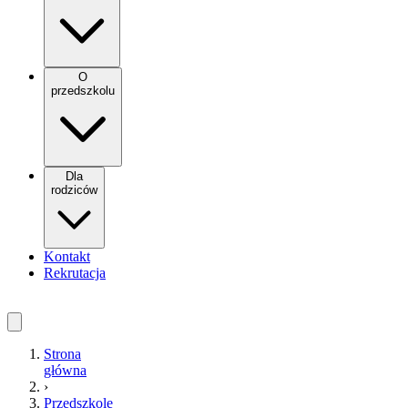
O
przedszkolu
Dla
rodziców
Kontakt
Rekrutacja
Strona
główna
›
Przedszkole