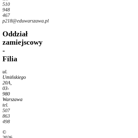
510
948
467
p218@eduwarszawa.pl
Oddział
zamiejscowy
-
Filia
ul.
Umińskiego
20A,
03-
980
Warszawa
tel.
507
863
498
©
2026