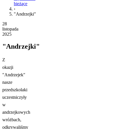
bieżące
›
"Andrzejki"
28
listopada
2025
"Andrzejki"
Z
okazji
"Andrzejek"
nasze
przedszkolaki
uczestniczyły
w
andrzejkowych
wróżbach,
odkrywaliśmy