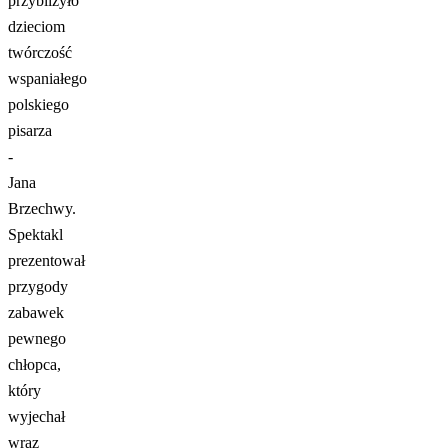
przybliżyło
dzieciom
twórczość
wspaniałego
polskiego
pisarza
-
Jana
Brzechwy.
Spektakl
prezentował
przygody
zabawek
pewnego
chłopca,
który
wyjechał
wraz