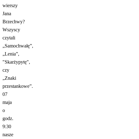
wierszy
Jana
Brzechwy?
Wszyscy
czytali
„Samochwałę”,
„Lenia”,
"Skarżypytę",
czy
„Znaki
przestankowe”.
07
maja
o
godz.
9:30
nasze