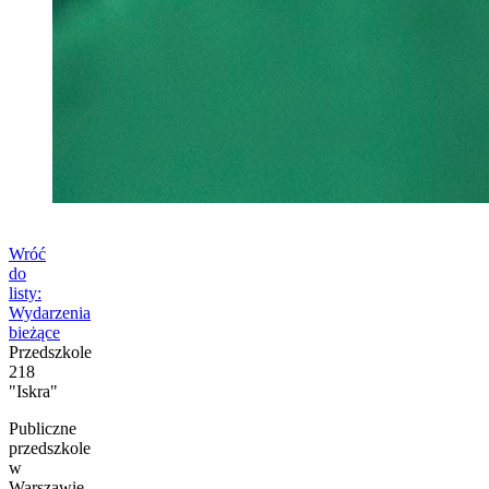
Wróć
do
listy:
Wydarzenia
bieżące
Przedszkole
218
"Iskra"
Publiczne
przedszkole
w
Warszawie,