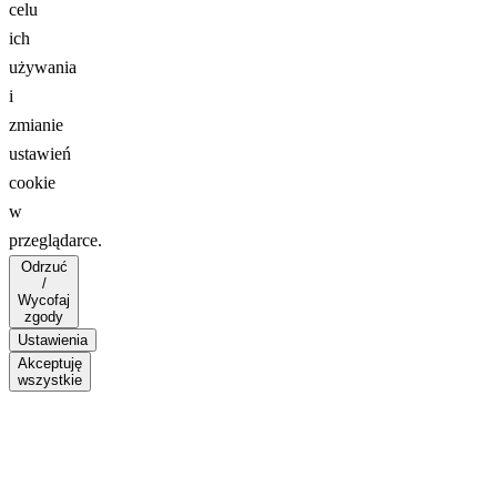
celu
ich
używania
i
zmianie
ustawień
cookie
w
przeglądarce.
Odrzuć
/
Wycofaj
zgody
Ustawienia
Akceptuję
wszystkie