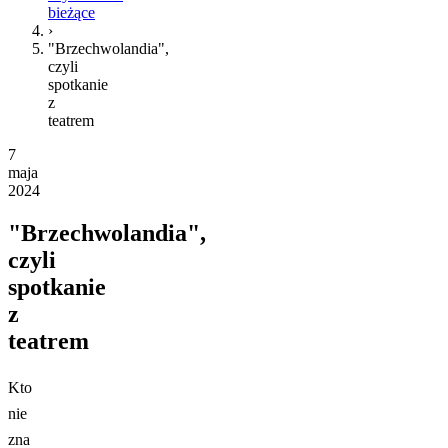
bieżące
›
"Brzechwolandia",
czyli
spotkanie
z
teatrem
7
maja
2024
"Brzechwolandia",
czyli
spotkanie
z
teatrem
Kto
nie
zna