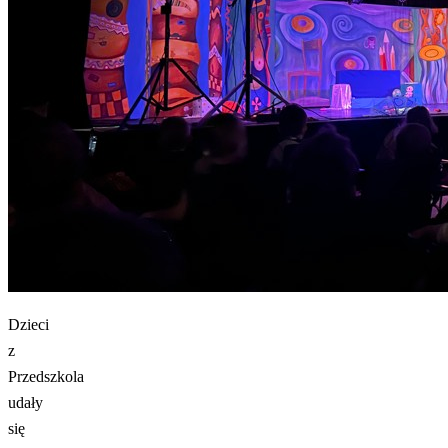
Dzieci
z
Przedszkola
udały
się