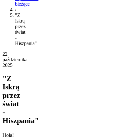
bieżące
›
"Z
Iskrą
przez
świat
-
Hiszpania"
22
października
2025
"Z
Iskrą
przez
świat
-
Hiszpania"
Hola!