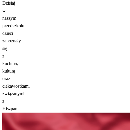
Dzisiaj
w
naszym
przedszkolu
dzieci
zapoznały
się
z
kuchnia,
kulturą
oraz
ciekawostkami
związanymi
z
Hiszpanią.